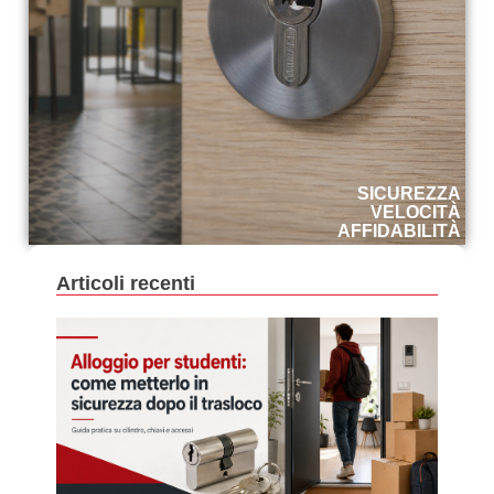
SICUREZZA
VELOCITÀ
AFFIDABILITÀ
Articoli recenti
All
Per
Stud
Co
Mett
In
Sic
Dopo
Tra
22 Lu