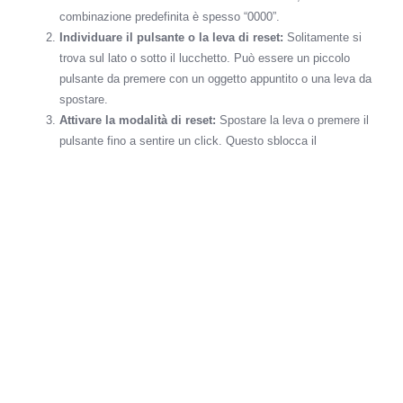
combinazione predefinita è spesso “0000”.
Individuare il pulsante o la leva di reset:
Solitamente si
trova sul lato o sotto il lucchetto. Può essere un piccolo
pulsante da premere con un oggetto appuntito o una leva da
spostare.
Attivare la modalità di reset:
Spostare la leva o premere il
pulsante fino a sentire un click. Questo sblocca il
meccanismo per consentirti di impostare una nuova
combinazione.
Impostare la nuova combinazione:
Ruotare i dischi
numerati per scegliere il nuovo codice. Assicurati che i
numeri siano ben allineati per garantire il corretto
funzionamento.
Confermare il nuovo codice:
Riporta la leva nella posizione
originale o rilascia il pulsante di reset. Chiudi e riapri il
lucchetto per verificare che la nuova combinazione funzioni.
Reset di Lucchetti TSA con Chiave
Se il tuo lucchetto TSA utilizza una chiave, il processo di reset