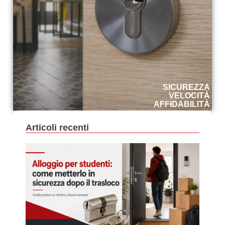
SICUREZZA
VELOCITÀ
AFFIDABILITÀ
Articoli recenti
All
Per
Stud
Co
Mett
In
Sic
Dopo
Tra
22 Lu