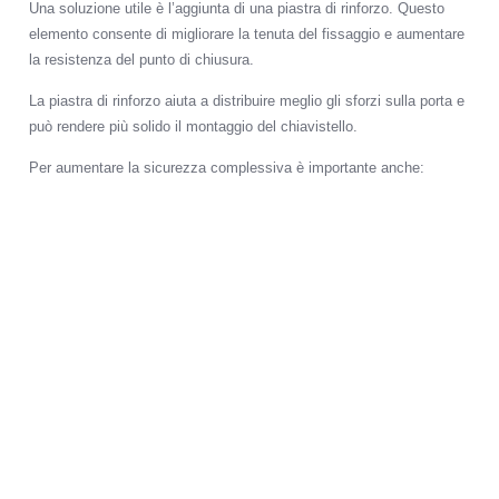
Una soluzione utile è l’aggiunta di una piastra di rinforzo. Questo
elemento consente di migliorare la tenuta del fissaggio e aumentare
la resistenza del punto di chiusura.
La piastra di rinforzo aiuta a distribuire meglio gli sforzi sulla porta e
può rendere più solido il montaggio del chiavistello.
Per aumentare la sicurezza complessiva è importante anche:
installare correttamente il prodotto;
scegliere viti e fissaggi adeguati;
verificare la robustezza della porta;
controllare lo stato del telaio;
abbinare un cilindro adeguato;
evitare cilindri troppo sporgenti;
valutare una chiusura supplementare se necessario.
Un prodotto di qualità montato male può perdere gran parte della sua
efficacia. Per questo la fase di installazione è importante quanto la
scelta del modello.
Chiavistello per cantina: